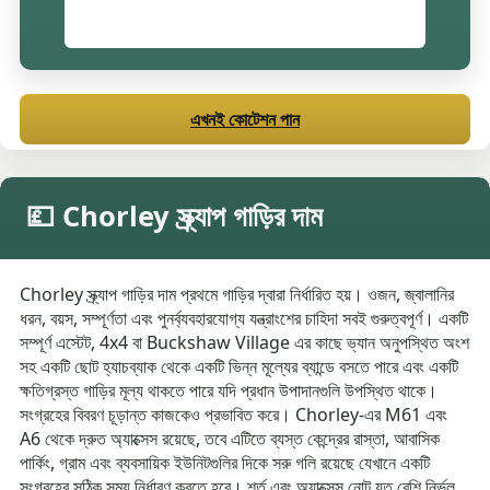
এখনই কোটেশন পান
💷 Chorley স্ক্র্যাপ গাড়ির দাম
Chorley স্ক্র্যাপ গাড়ির দাম প্রথমে গাড়ির দ্বারা নির্ধারিত হয়। ওজন, জ্বালানির
ধরন, বয়স, সম্পূর্ণতা এবং পুনর্ব্যবহারযোগ্য যন্ত্রাংশের চাহিদা সবই গুরুত্বপূর্ণ। একটি
সম্পূর্ণ এস্টেট, 4x4 বা Buckshaw Village এর কাছে ভ্যান অনুপস্থিত অংশ
সহ একটি ছোট হ্যাচব্যাক থেকে একটি ভিন্ন মূল্যের ব্যান্ডে বসতে পারে এবং একটি
ক্ষতিগ্রস্ত গাড়ির মূল্য থাকতে পারে যদি প্রধান উপাদানগুলি উপস্থিত থাকে।
সংগ্রহের বিবরণ চূড়ান্ত কাজকেও প্রভাবিত করে। Chorley-এর M61 এবং
A6 থেকে দ্রুত অ্যাক্সেস রয়েছে, তবে এটিতে ব্যস্ত কেন্দ্রের রাস্তা, আবাসিক
পার্কিং, গ্রাম এবং ব্যবসায়িক ইউনিটগুলির দিকে সরু গলি রয়েছে যেখানে একটি
সংগ্রহের সঠিক সময় নির্ধারণ করতে হবে। শর্ত এবং অ্যাক্সেস নোট যত বেশি নির্ভুল