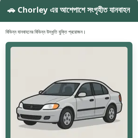
🚗 Chorley এর আশেপাশে সংগৃহীত যানবাহন
বিভিন্ন যানবাহনের বিভিন্ন উদ্ধৃতি যুক্তি প্রয়োজন।