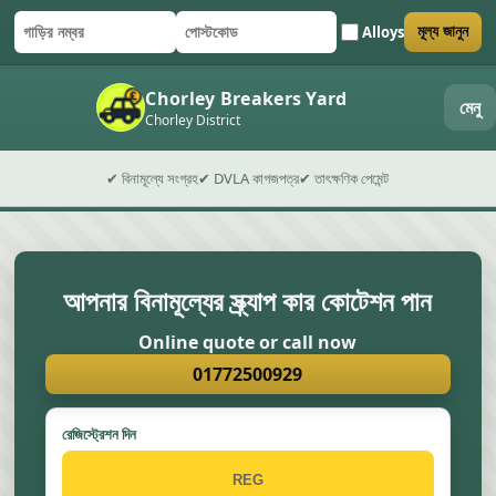
Alloys
মূল্য জানুন
গাড়ির নম্বর
পোস্টকোড
ফর্ম জমা দিন
Chorley Breakers Yard
মেনু
Chorley District
✔ বিনামূল্যে সংগ্রহ
✔ DVLA কাগজপত্র
✔ তাৎক্ষণিক পেমেন্ট
আপনার বিনামূল্যের স্ক্র্যাপ কার কোটেশন পান
Online quote or call now
01772500929
রেজিস্ট্রেশন দিন