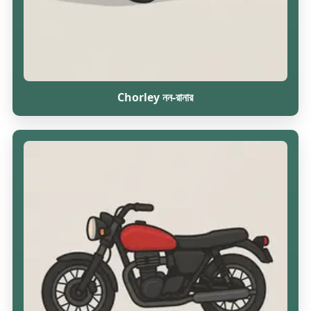
Chorley নন-রানার