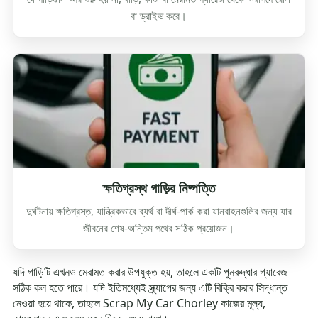
বা ড্রাইভ করে।
ক্ষতিগ্রস্থ গাড়ির নিষ্পত্তি
দুর্ঘটনায় ক্ষতিগ্রস্ত, যান্ত্রিকভাবে ব্যর্থ বা দীর্ঘ-পার্ক করা যানবাহনগুলির জন্য যার
জীবনের শেষ-অন্তিম পথের সঠিক প্রয়োজন।
যদি গাড়িটি এখনও মেরামত করার উপযুক্ত হয়, তাহলে একটি পুনরুদ্ধার গ্যারেজ
সঠিক কল হতে পারে। যদি ইতিমধ্যেই স্ক্র্যাপের জন্য এটি বিক্রি করার সিদ্ধান্ত
নেওয়া হয়ে থাকে, তাহলে Scrap My Car Chorley কাজের মূল্য,