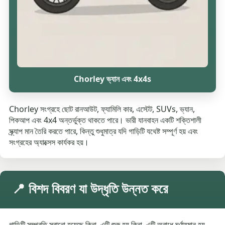
Chorley ভ্যান এবং 4x4s
Chorley সংগ্রহে ছোট রানআউট, ফ্যামিলি কার, এস্টেট, SUVs, ভ্যান,
পিকআপ এবং 4x4 অন্তর্ভুক্ত থাকতে পারে। ভারী যানবাহন একটি শক্তিশালী
স্ক্র্যাপ মান তৈরি করতে পারে, কিন্তু শুধুমাত্র যদি গাড়িটি যথেষ্ট সম্পূর্ণ হয় এবং
সংগ্রহের অ্যাক্সেস কার্যকর হয়।
📍 বিশদ বিবরণ যা উদ্ধৃতি উন্নত করে
গাড়িটি সম্প্রতি সরানো হয়েছে কিনা, এটি শুরু হয় কিনা, এটি অবাধে ঘূর্ণায়মান হয়