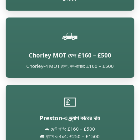
🛻
Chorley MOT ফেল £160 – £500
Chorley-এ MOT ফেল, নন-রানার: £160 – £500
💷
Preston-এ স্ক্র্যাপ কারের দাম
🚗 ছোট গাড়ি: £160 – £500
🚐 ভ্যান ও 4x4: £250 – £1500