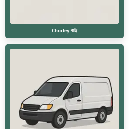
Chorley গাড়ি