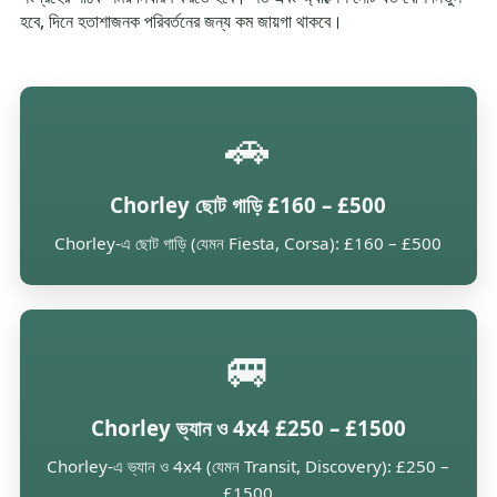
হবে, দিনে হতাশাজনক পরিবর্তনের জন্য কম জায়গা থাকবে।
🚗
Chorley ছোট গাড়ি £160 – £500
Chorley-এ ছোট গাড়ি (যেমন Fiesta, Corsa): £160 – £500
🚐
Chorley ভ্যান ও 4x4 £250 – £1500
Chorley-এ ভ্যান ও 4x4 (যেমন Transit, Discovery): £250 –
£1500