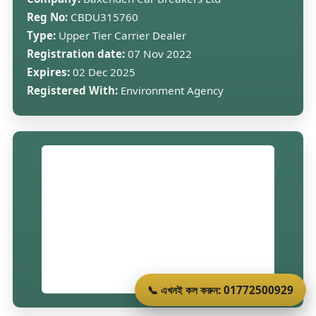
Reg No:
CBDU315760
Type:
Upper Tier Carrier Dealer
Registration date:
07 Nov 2022
Expires:
02 Dec 2025
Registered With:
Environment Agency
📞 এখনই কল করুন: 01772500929