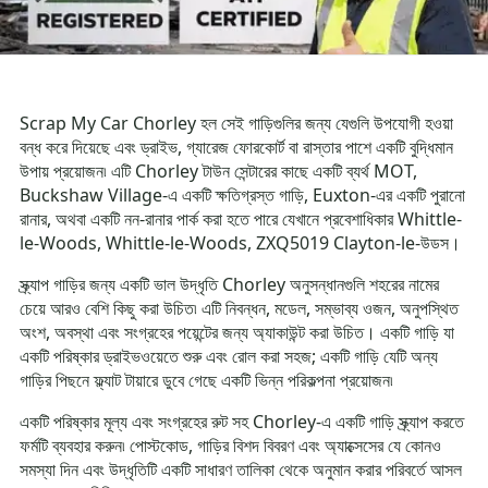
Scrap My Car Chorley হল সেই গাড়িগুলির জন্য যেগুলি উপযোগী হওয়া
বন্ধ করে দিয়েছে এবং ড্রাইভ, গ্যারেজ ফোরকোর্ট বা রাস্তার পাশে একটি বুদ্ধিমান
উপায় প্রয়োজন৷ এটি Chorley টাউন সেন্টারের কাছে একটি ব্যর্থ MOT,
Buckshaw Village-এ একটি ক্ষতিগ্রস্ত গাড়ি, Euxton-এর একটি পুরানো
রানার, অথবা একটি নন-রানার পার্ক করা হতে পারে যেখানে প্রবেশাধিকার Whittle-
le-Woods, Whittle-le-Woods, ZXQ5019 Clayton-le-উডস।
স্ক্র্যাপ গাড়ির জন্য একটি ভাল উদ্ধৃতি Chorley অনুসন্ধানগুলি শহরের নামের
চেয়ে আরও বেশি কিছু করা উচিত৷ এটি নিবন্ধন, মডেল, সম্ভাব্য ওজন, অনুপস্থিত
অংশ, অবস্থা এবং সংগ্রহের পয়েন্টের জন্য অ্যাকাউন্ট করা উচিত। একটি গাড়ি যা
একটি পরিষ্কার ড্রাইভওয়েতে শুরু এবং রোল করা সহজ; একটি গাড়ি যেটি অন্য
গাড়ির পিছনে ফ্ল্যাট টায়ারে ডুবে গেছে একটি ভিন্ন পরিকল্পনা প্রয়োজন৷
একটি পরিষ্কার মূল্য এবং সংগ্রহের রুট সহ Chorley-এ একটি গাড়ি স্ক্র্যাপ করতে
ফর্মটি ব্যবহার করুন৷ পোস্টকোড, গাড়ির বিশদ বিবরণ এবং অ্যাক্সেসের যে কোনও
সমস্যা দিন এবং উদ্ধৃতিটি একটি সাধারণ তালিকা থেকে অনুমান করার পরিবর্তে আসল