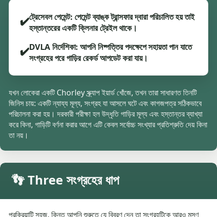
ট্রেসেবল পেমেন্ট: পেমেন্ট ব্যাঙ্ক ট্রান্সফার দ্বারা পরিচালিত হয় তাই
✔️
হস্তান্তরের একটি ক্লিনার ট্রেইল থাকে।
DVLA নির্দেশিকা: আপনি নিষ্পত্তির পদক্ষেপে সহায়তা পান যাতে
✔️
সংগ্রহের পরে গাড়ির রেকর্ড আপডেট করা যায়।
যখন লোকেরা একটি Chorley স্ক্র্যাপ ইয়ার্ড খোঁজে, তখন তারা সাধারণত তিনটি
জিনিস চায়: একটি ন্যায্য মূল্য, সংগ্রহ যা আসলে ঘটে এবং কাগজপত্র সঠিকভাবে
পরিচালনা করা হয়। দরকারী পরীক্ষা হল উদ্ধৃতি গাড়ির মূল্য এবং হস্তান্তর ব্যাখ্যা
করে কিনা, গাড়িটি বর্ণনা করার আগে এটি কেবল সর্বোচ্চ সংখ্যার প্রতিশ্রুতি দেয় কিনা
তা নয়।
👣 Three সংগ্রহের ধাপ
প্রক্রিয়াটি সহজ, কিন্তু আপনি শুরুতে যে বিবরণ দেন তা সংগ্রহটিকে আরও মসৃণ