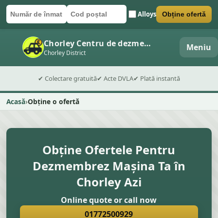
Alloys
Obține ofertă
Număr de înmatriculare
Cod poștal
Trimite formularul
Chorley Centru de dezmembrări auto
Meniu
Chorley District
✔ Colectare gratuită
✔ Acte DVLA
✔ Plată instantă
Acasă
Obține o ofertă
Obține Ofertele Pentru
Dezmembrez Mașina Ta în
Chorley Azi
Online quote or call now
01772500929