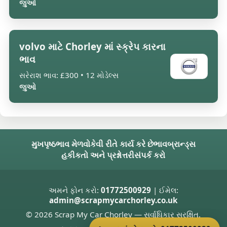
જુઓ
volvo માટે Chorley માં સ્ક્રેપ કારના
ભાવ
સરેરાશ ભાવ: £300 • 12 મોડેલ્સ
જુઓ
મુખપૃષ્ઠ
ભાવ મેળવો
કેવી રીતે કાર્ય કરે છે
ભાવ
બ્રાન્ડ્સ
હકીકતો અને પ્રશ્નોત્તરી
સંપર્ક કરો
અમને ફોન કરો:
01772500929
| ઈમેલ:
admin@scrapmycarchorley.co.uk
© 2026 Scrap My Car Chorley — સર્વાધિકાર સુરક્ષિત.