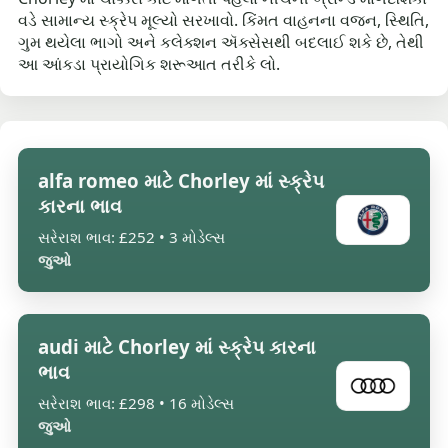
વડે સામાન્ય સ્ક્રેપ મૂલ્યો સરખાવો. કિંમત વાહનના વજન, સ્થિતિ,
ગુમ થયેલા ભાગો અને કલેક્શન ઍક્સેસથી બદલાઈ શકે છે, તેથી
આ આંકડા પ્રાયોગિક શરૂઆત તરીકે લો.
alfa romeo માટે Chorley માં સ્ક્રેપ
કારના ભાવ
સરેરાશ ભાવ: £252 • 3 મોડેલ્સ
જુઓ
audi માટે Chorley માં સ્ક્રેપ કારના
ભાવ
સરેરાશ ભાવ: £298 • 16 મોડેલ્સ
જુઓ