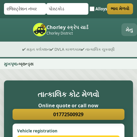
Alloys
ભાવ મેળવો
રજિસ્ટ્રેશન નંબર
પોસ્ટકોડ
ફોર્મ સબમિટ કરો
Chorley સ્ક્રેપ યાર્ડ
મેનુ
Chorley District
✔ મફત કલેક્શન
✔ DVLA કાગળકામ
✔ તાત્કાલિક ચુકવણી
મુખપૃષ્ઠ
બ્રાન્ડ્સ
તાત્કાલિક કોટ મેળવો
Online quote or call now
01772500929
Vehicle registration