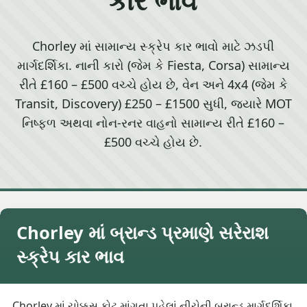
Chorley માં સામાન્ય સ્ક્રેપ કાર ભાવો માટે ઝડપી
માર્ગદર્શિકા. નાની કારો (જેમ કે Fiesta, Corsa) સામાન્ય
રીતે £160 – £500 વચ્ચે હોય છે, વેન અને 4x4 (જેમ કે
Transit, Discovery) £250 – £1500 સુધી, જ્યારે MOT
નિષ્ફળ અથવા નોન-રનર વાહનો સામાન્ય રીતે £160 –
£500 વચ્ચે હોય છે.
Chorley માં બ્રાન્ડ પ્રમાણે સરેરાશ
સ્ક્રેપ કાર ભાવ
Chorley માં ચોક્કસ કોટ માંગતા પહેલાં નીચેની બ્રાન્ડ માર્ગદર્શિકા