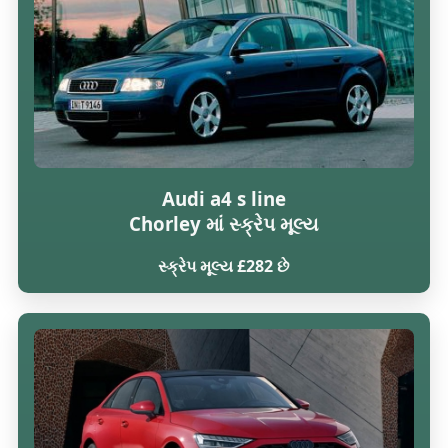
Audi a4 s line
Chorley માં સ્ક્રેપ મૂલ્ય
સ્ક્રેપ મૂલ્ય £282 છે