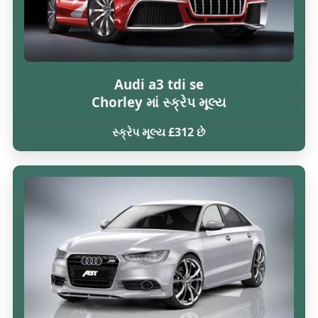
Audi a3 tdi se
Chorley માં સ્ક્રેપ મૂલ્ય
સ્ક્રેપ મૂલ્ય £312 છે