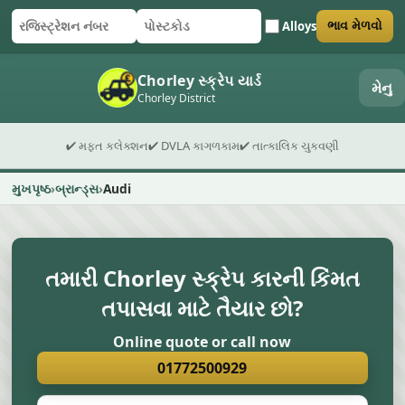
Alloys
ભાવ મેળવો
રજિસ્ટ્રેશન નંબર
પોસ્ટકોડ
ફોર્મ સબમિટ કરો
Chorley સ્ક્રેપ યાર્ડ
મેનુ
Chorley District
✔ મફત કલેક્શન
✔ DVLA કાગળકામ
✔ તાત્કાલિક ચુકવણી
મુખપૃષ્ઠ
બ્રાન્ડ્સ
Audi
તમારી Chorley સ્ક્રેપ કારની કિંમત
તપાસવા માટે તૈયાર છો?
Online quote or call now
01772500929