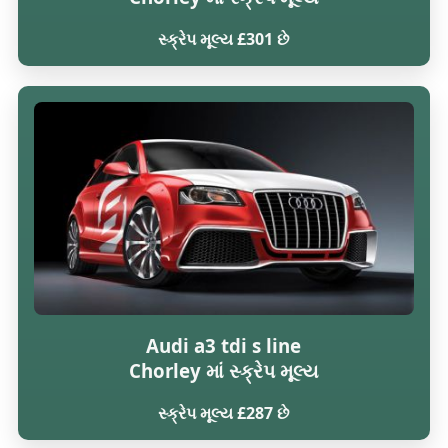
સ્ક્રેપ મૂલ્ય £301 છે
Audi a3 tdi s line
Chorley માં સ્ક્રેપ મૂલ્ય
સ્ક્રેપ મૂલ્ય £287 છે