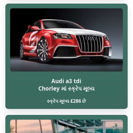
Audi a3 tdi
Chorley માં સ્ક્રેપ મૂલ્ય
સ્ક્રેપ મૂલ્ય £286 છે