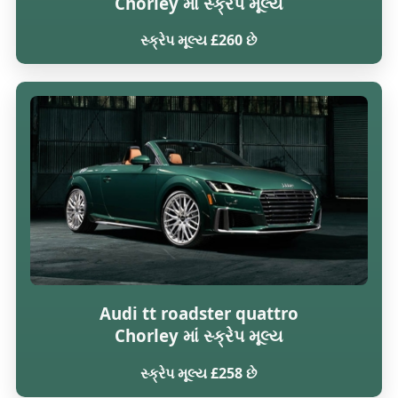
Chorley માં સ્ક્રેપ મૂલ્ય
સ્ક્રેપ મૂલ્ય £260 છે
Audi tt roadster quattro
Chorley માં સ્ક્રેપ મૂલ્ય
સ્ક્રેપ મૂલ્ય £258 છે