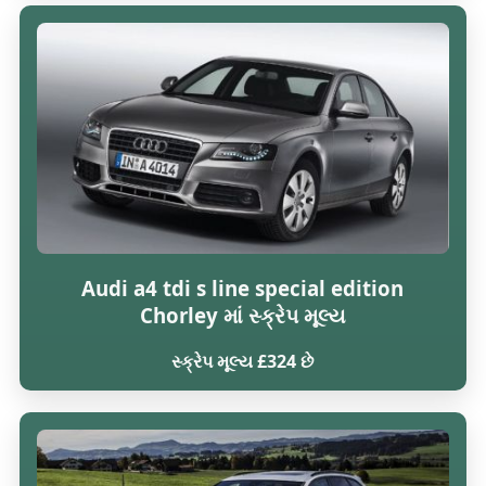
Audi a4 tdi s line special edition
Chorley માં સ્ક્રેપ મૂલ્ય
સ્ક્રેપ મૂલ્ય £324 છે