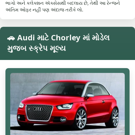
ભાગો અને કલેક્શન ઍક્સેસથી બદલાય છે, તેથી આ રેન્જને
અંતિમ ઓફર નહીં પણ અંદાજ તરીકે લો.
🚗 Audi માટે Chorley માં મોડેલ
મુજબ સ્ક્રેપ મૂલ્ય