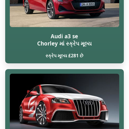
Audi a3 se
Chorley માં સ્ક્રેપ મૂલ્ય
સ્ક્રેપ મૂલ્ય £281 છે