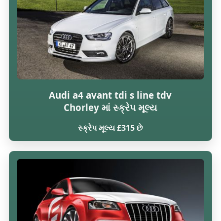
Audi a4 avant tdi s line tdv
Chorley માં સ્ક્રેપ મૂલ્ય
સ્ક્રેપ મૂલ્ય £315 છે