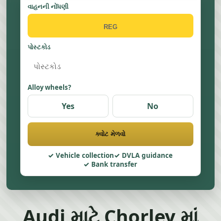
વાહનની નોંધણી
પોસ્ટકોડ
Alloy wheels?
Yes
No
ક્વોટ મેળવો
Vehicle collection
DVLA guidance
Bank transfer
Audi માટે Chorley માં