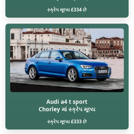
સ્ક્રેપ મૂલ્ય £334 છે
Audi a4 t sport
Chorley માં સ્ક્રેપ મૂલ્ય
સ્ક્રેપ મૂલ્ય £333 છે