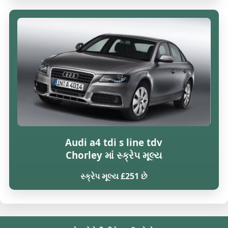
Audi a4 tdi s line tdv
Chorley માં સ્ક્રેપ મૂલ્ય
સ્ક્રેપ મૂલ્ય £251 છે